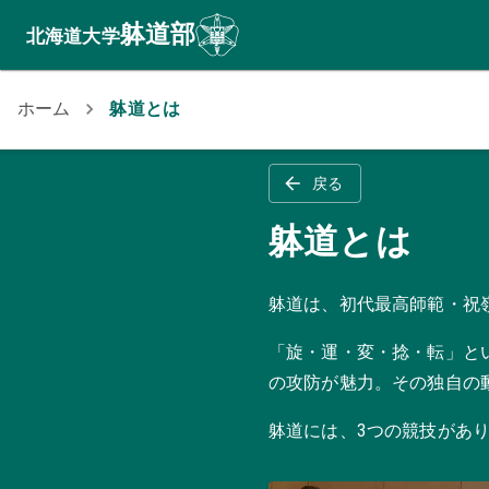
躰道部
北海道大学
ホーム
躰道とは
戻る
躰道とは
躰道は、初代最高師範・祝
「旋・運・変・捻・転」と
の攻防が魅力。その独自の
躰道には、3つの競技があ