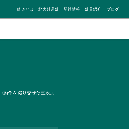
躰道とは
北大躰道部
新歓情報
部員紹介
ブログ
中動作を織り交ぜた三次元