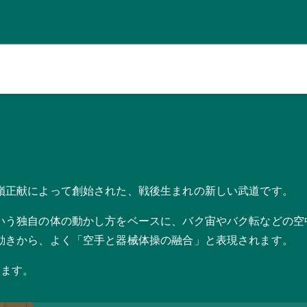
嶺正献によって創始された、戦後生まれの新しい武道です。
いう独自の体の動かし方をベースに、バク宙やバク転などの空
動きから、よく「空手と器械体操の融合」と表現されます。
ります。