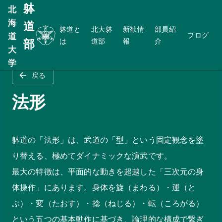
躰
北
海
道
躰道と
北大躰
新歓情
部員紹
ブログ
道
は
道部
報
介
部
大
ホーム
躰道とは
法形
学
戻る
法形
躰道の「法形」は、武道の「型」という固定観念を塗
り替える、極めてダイナミックな演武です。
最大の特徴は、平面的な動きを超越した「三次元の身
体操作」にあります。身体を旋（まわる）・運（と
ぶ）・変（たおす）・捻（ねじる）・転（ころがる）
という五つの基本動作に基づき、論理的な構成で繋ぎ