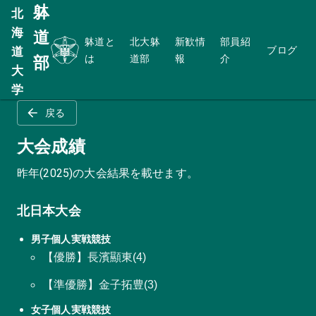
躰
北
海
道
躰道と
北大躰
新歓情
部員紹
ブログ
道
は
道部
報
介
部
大
ホーム
北大躰道部
大会成績
学
戻る
大会成績
昨年(2025)の大会結果を載せます。
北日本大会
男子個人実戦競技
【優勝】長濱顯東(4)
【準優勝】金子拓豊(3)
女子個人実戦競技